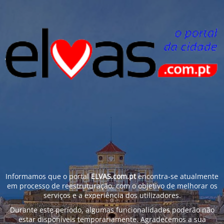
Informamos que o portal
ELVAS.com.pt
encontra-se atualmente
em processo de reestruturação, com o objetivo de melhorar os
serviços e a experiência dos utilizadores.
Durante este período, algumas funcionalidades poderão não
estar disponíveis temporariamente. Agradecemos a sua